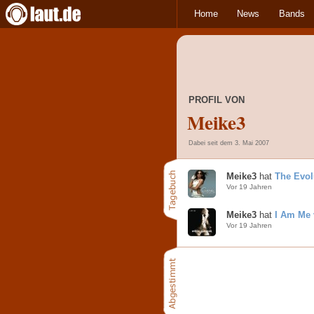
Home
News
Bands
PROFIL VON
Meike3
Dabei seit dem 3. Mai 2007
Meike3
hat
The Evol
Vor 19 Jahren
Meike3
hat
I Am Me
Vor 19 Jahren