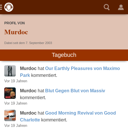
PROFIL VON
Murdoc
Dabei seit dem 7. September 2003
Tagebuch
Murdoc
hat
Our Earthly Pleasures von Maximo
Park
kommentiert.
Vor 19 Jahren
Murdoc
hat
Blut Gegen Blut von Massiv
kommentiert.
Vor 19 Jahren
Murdoc
hat
Good Morning Revival von Good
Charlotte
kommentiert.
Vor 19 Jahren