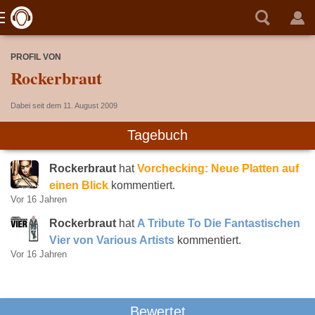
PROFIL VON
Rockerbraut
Dabei seit dem 11. August 2009
Tagebuch
Rockerbraut
hat
Vorchecking: Neue Platten auf
einen Blick
kommentiert.
Vor 16 Jahren
Rockerbraut
hat
A Tribute To Die Fantastischen
Vier von Various Artists
kommentiert.
Vor 16 Jahren
Bewertet