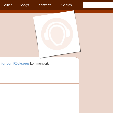
Alben
Songs
Konzerte
Genres
nior von Röyksopp
kommentiert.