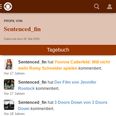
PROFIL VON
Sentenced_fin
Dabei seit dem 28. Mai 2008
Tagebuch
Sentenced_fin
hat
Yvonne Catterfeld: Will nicht
mehr Romy Schneider spielen
kommentiert.
Vor 17 Jahren
Sentenced_fin
hat
Der Film von Jennifer
Rostock
kommentiert.
Vor 17 Jahren
Sentenced_fin
hat
3 Doors Down von 3 Doors
Down
kommentiert.
Vor 18 Jahren