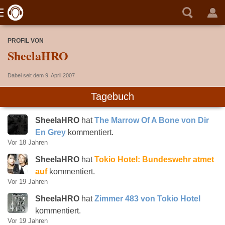
PROFIL VON
SheelaHRO
Dabei seit dem 9. April 2007
Tagebuch
SheelaHRO
hat
The Marrow Of A Bone von Dir
En Grey
kommentiert.
Vor 18 Jahren
SheelaHRO
hat
Tokio Hotel: Bundeswehr atmet
auf
kommentiert.
Vor 19 Jahren
SheelaHRO
hat
Zimmer 483 von Tokio Hotel
kommentiert.
Vor 19 Jahren