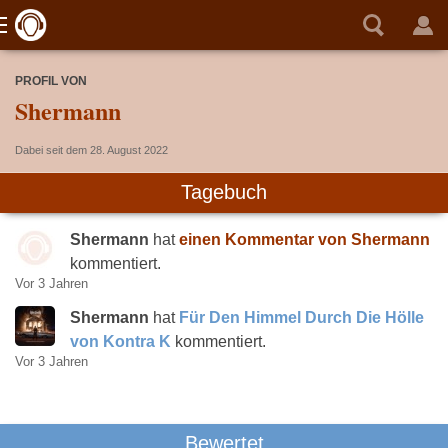
PROFIL VON
Shermann
Dabei seit dem 28. August 2022
Tagebuch
Shermann
hat
einen Kommentar von Shermann
kommentiert.
Vor 3 Jahren
Shermann
hat
Für Den Himmel Durch Die Hölle
von Kontra K
kommentiert.
Vor 3 Jahren
Bewertet