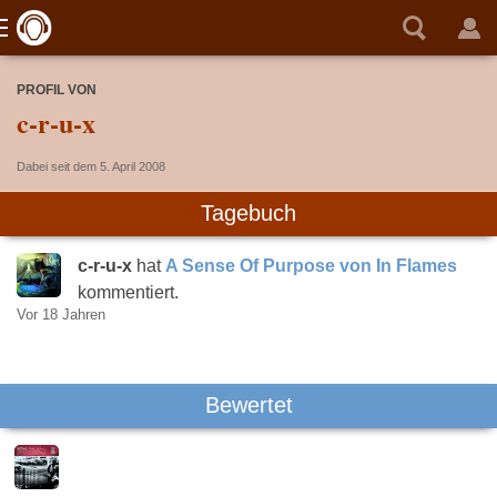
PROFIL VON
c-r-u-x
Dabei seit dem 5. April 2008
Tagebuch
c-r-u-x
hat
A Sense Of Purpose von In Flames
kommentiert.
Vor 18 Jahren
Bewertet