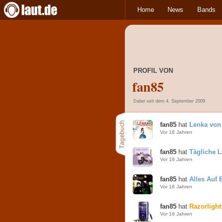
Home
News
Bands
PROFIL VON
fan85
Dabei seit dem 4. September 2009
fan85
hat
Lenka von
Vor 16 Jahren
fan85
hat
Tägliche 
Vor 16 Jahren
fan85
hat
Alles Auf
Vor 16 Jahren
fan85
hat
Razorlight
Vor 16 Jahren