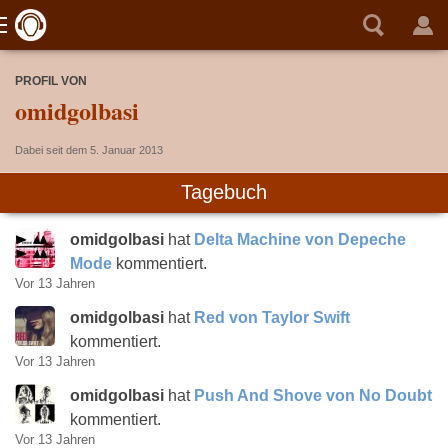
PROFIL VON
omidgolbasi
Dabei seit dem 5. Januar 2013
Tagebuch
omidgolbasi
hat
Delta Machine von Depeche
Mode
kommentiert.
Vor 13 Jahren
omidgolbasi
hat
Red von Taylor Swift
kommentiert.
Vor 13 Jahren
omidgolbasi
hat
Push And Shove von No Doubt
kommentiert.
Vor 13 Jahren