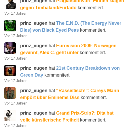
prinz_eugen
hat
Plagiatsvorwurf: Finnen klagen
gegen Timbaland/Furtado
kommentiert.
Vor 17 Jahren
prinz_eugen
hat
The E.N.D. (The Energy Never
Dies) von Black Eyed Peas
kommentiert.
Vor 17 Jahren
prinz_eugen
hat
Eurovision 2009: Norwegen
gewinnt, Alex C. geht unter
kommentiert.
Vor 17 Jahren
prinz_eugen
hat
21st Century Breakdown von
Green Day
kommentiert.
Vor 17 Jahren
prinz_eugen
hat
"Rassistisch!": Careys Mann
empört über Eminems Diss
kommentiert.
Vor 17 Jahren
prinz_eugen
hat
Grand Prix-Strip?: Dita hat
volle künstlerische Freiheit
kommentiert.
Vor 17 Jahren