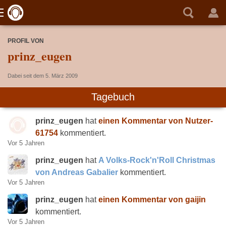
PROFIL VON
prinz_eugen
Dabei seit dem 5. März 2009
Tagebuch
prinz_eugen
hat
einen Kommentar von Nutzer-
61754
kommentiert.
Vor 5 Jahren
prinz_eugen
hat
A Volks-Rock'n'Roll Christmas
von Andreas Gabalier
kommentiert.
Vor 5 Jahren
prinz_eugen
hat
einen Kommentar von gaijin
kommentiert.
Vor 5 Jahren