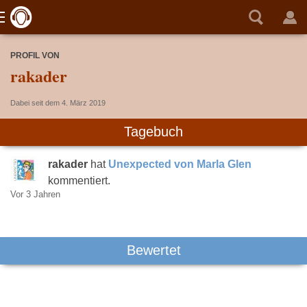
PROFIL VON
rakader
Dabei seit dem 4. März 2019
Tagebuch
rakader
hat
Unexpected von Marla Glen
kommentiert.
Vor 3 Jahren
Bewertet