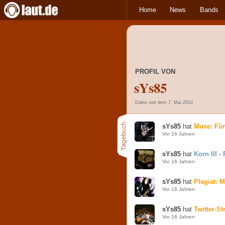
Home
News
Bands
PROFIL VON
sYs85
Dabei seit dem 7. Mai 2010
sYs85
hat
Muse: Für
Vor 16 Jahren
sYs85
hat
Korn III 
Vor 16 Jahren
sYs85
hat
Plagiat: 
Vor 16 Jahren
sYs85
hat
Twitter-St
Vor 16 Jahren