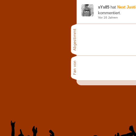
sYs85
hat
Next Just
kommentiert.
Vor 16 Jahren