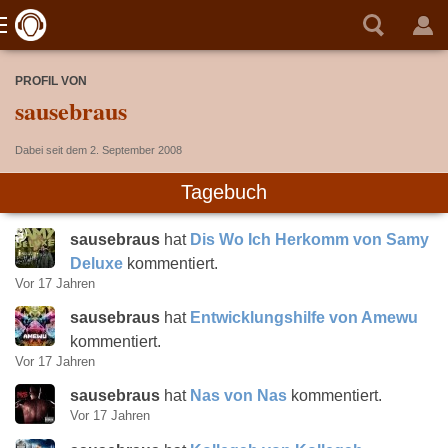
PROFIL VON
sausebraus
Dabei seit dem 2. September 2008
Tagebuch
sausebraus
hat
Dis Wo Ich Herkomm von Samy
Deluxe
kommentiert.
Vor 17 Jahren
sausebraus
hat
Entwicklungshilfe von Amewu
kommentiert.
Vor 17 Jahren
sausebraus
hat
Nas von Nas
kommentiert.
Vor 17 Jahren