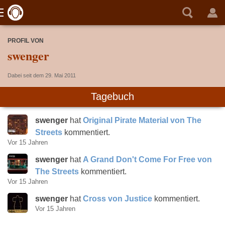
PROFIL VON
swenger
Dabei seit dem 29. Mai 2011
Tagebuch
swenger
hat
Original Pirate Material von The
Streets
kommentiert.
Vor 15 Jahren
swenger
hat
A Grand Don't Come For Free von
The Streets
kommentiert.
Vor 15 Jahren
swenger
hat
Cross von Justice
kommentiert.
Vor 15 Jahren