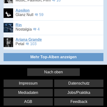
Music, Fashion, Film
10
Apsilon
Glanz Null
59
Rin
Nostalgia
4
Ariana Grande
Petal
103
Mehr Top-Alben anzeigen
Nach oben
Impressum
Datenschutz
Mediadaten
Jobs/Praktika
AGB
Feedback