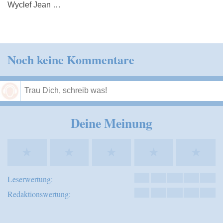
Wyclef Jean …
Noch keine Kommentare
Speichern
Deine Meinung
★
★
★
★
★
Leserwertung:
Redaktionswertung: