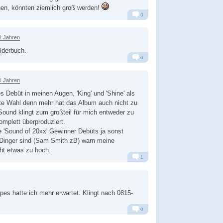
en, könnten ziemlich groß werden!
0
Alarm
Antworten
1 Jahren
ilderbuch.
0
Alarm
Antworten
1 Jahren
 Debüt in meinen Augen, 'King' und 'Shine' als
ute Wahl denn mehr hat das Album auch nicht zu
Sound klingt zum großteil für mich entweder zu
komplett überproduziert.
e 'Sound of 20xx' Gewinner Debüts ja sonst
 Dinger sind (Sam Smith zB) warn meine
cht etwas zu hoch.
1
Alarm
Antworten
es hatte ich mehr erwartet. Klingt nach 0815-
0
Alarm
Antworten