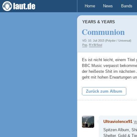
Home
News
Bands
YEARS & YEARS
Communion
VÖ: 10. Juli 2015 (Polydor / Universal)
Pop
,
R'n'B/Soul
Es ist nicht leicht, einem Tit
BBC Music verpasst bekommen h
der heißeste Shit im nächsten
geht mit hohen Erwartungen un
Zurück zum Album
Ultraviolence91
Vo
Spitzen Album, Shi
Shelter, Gold & Tie