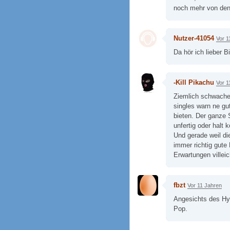
noch mehr von den
Nutzer-41054
Vor 1
Da hör ich lieber B
-Kill Pikachu
Vor 1
Ziemlich schwaches
singles warn ne g
bieten. Der ganze 
unfertig oder halt 
Und gerade weil di
immer richtig gute
Erwartungen villei
fbzt
Vor 11 Jahren
Angesichts des Hyp
Pop.