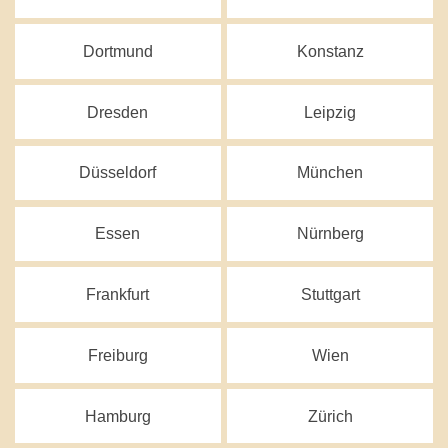
Dortmund
Konstanz
Dresden
Leipzig
Düsseldorf
München
Essen
Nürnberg
Frankfurt
Stuttgart
Freiburg
Wien
Hamburg
Zürich