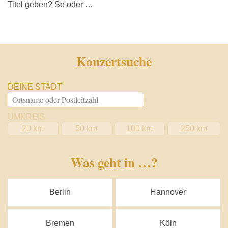
Titel geben? So oder …
Konzertsuche
DEINE STADT
UMKREIS
20 km
50 km
100 km
250 km
Was geht in …?
Berlin
Hannover
Bremen
Köln