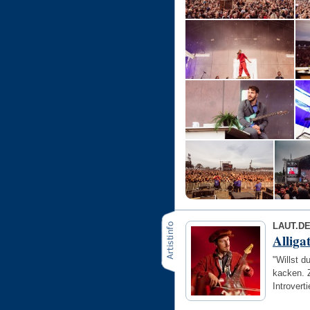
LAUT.D
Alliga
"Willst 
kacken. Z
Introvert