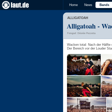
Home
News
Bands
ALLIGATOAH
Alligatoah - Wa
Fotograf: Désirée Pezzetta
Wacken total: Nach der Hälfte
Der Bereich vor der Louder Stag