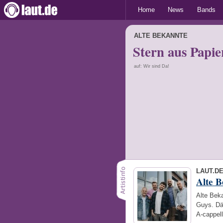
Home
News
Bands
ALTE BEKANNTE
Stern aus Papie
auf: Wir sind Da!
LAUT.D
Alte 
Alte Bek
Guys. Dä
A-cappell