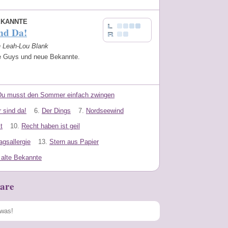
EKANNTE
nd Da!
n Leah-Lou Blank
e Guys und neue Bekannte.
Du musst den Sommer einfach zwingen
r sind da!
6.
Der Dings
7.
Nordseewind
t
10.
Recht haben ist geil
gsallergie
13.
Stern aus Papier
 alte Bekannte
are
Speichern