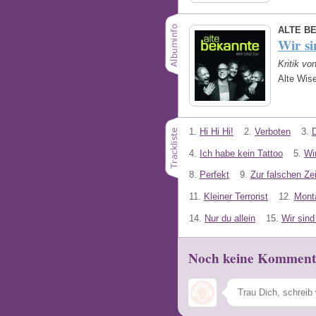
ALTE B
Wir si
Kritik vo
Alte Wis
1.
Hi Hi Hi!
2.
Verboten
3.
4.
Ich habe kein Tattoo
5.
Wi
8.
Perfekt
9.
Zur falschen Zei
11.
Kleiner Terrorist
12.
Monta
14.
Nur du allein
15.
Wir sind
Noch keine Komment