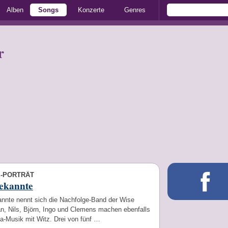
Alben
Songs
Konzerte
Genres
r
E-PORTRÄT
Bekannte
annte nennt sich die Nachfolge-Band der Wise
n, Nils, Björn, Ingo und Clemens machen ebenfalls
a-Musik mit Witz. Drei von fünf …