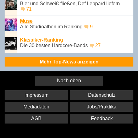
Bier und Schweiß fließen, Def Leppard liefern
71
Muse
Alle Studioalben im Ranking
9
Klassiker-Ranking
Die 30 besten Hardcore-Bands
27
Mehr Top-News anzeigen
Nach oben
Impressum
Datenschutz
Mediadaten
Jobs/Praktika
AGB
Feedback