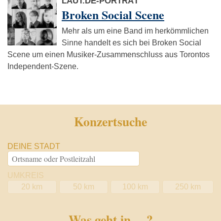
LAUT.DE-PORTRÄT
Broken Social Scene
Mehr als um eine Band im herkömmlichen
Sinne handelt es sich bei Broken Social
Scene um einen Musiker-Zusammenschluss aus Torontos
Independent-Szene.
Konzertsuche
DEINE STADT
UMKREIS
20 km
50 km
100 km
250 km
Was geht in …?