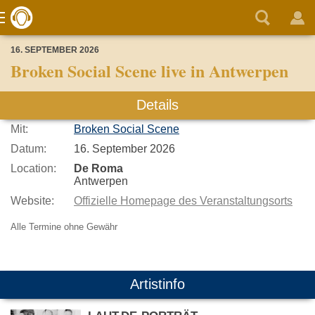
16. SEPTEMBER 2026
Broken Social Scene live in Antwerpen
Details
Mit:
Broken Social Scene
Datum:
16. September 2026
Location:
De Roma
Antwerpen
Website:
Offizielle Homepage des Veranstaltungsorts
Alle Termine ohne Gewähr
Artistinfo