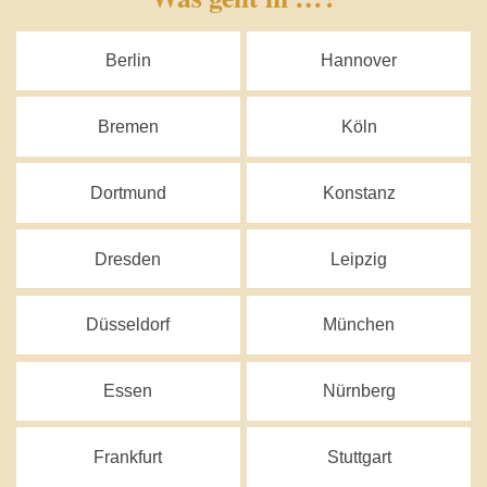
Berlin
Hannover
Bremen
Köln
Dortmund
Konstanz
Dresden
Leipzig
Düsseldorf
München
Essen
Nürnberg
Frankfurt
Stuttgart