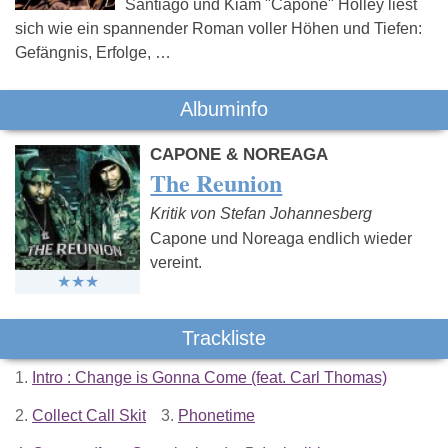
Santiago und Kiam "Capone" Holley liest
sich wie ein spannender Roman voller Höhen und Tiefen:
Gefängnis, Erfolge, …
Albuminfo
CAPONE & NOREAGA
The Reunion
Kritik von Stefan Johannesberg
Capone und Noreaga endlich wieder
vereint.
Trackliste
1.
Intro : Change is Gonna Come (feat. Carl Thomas)
2.
Collect Call Skit
3.
Phonetime