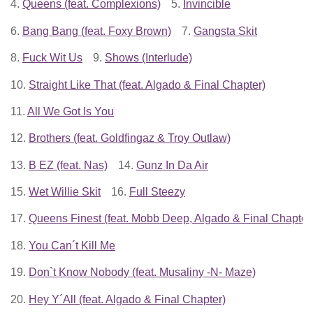
4.
Queens (feat. Complexions)
5.
Invincible
6.
Bang Bang (feat. Foxy Brown)
7.
Gangsta Skit
8.
Fuck Wit Us
9.
Shows (Interlude)
10.
Straight Like That (feat. Algado & Final Chapter)
11.
All We Got Is You
12.
Brothers (feat. Goldfingaz & Troy Outlaw)
13.
B EZ (feat. Nas)
14.
Gunz In Da Air
15.
Wet Willie Skit
16.
Full Steezy
17.
Queens Finest (feat. Mobb Deep, Algado & Final Chapter
18.
You Can´t Kill Me
19.
Don`t Know Nobody (feat. Musaliny -N- Maze)
20.
Hey Y´All (feat. Algado & Final Chapter)