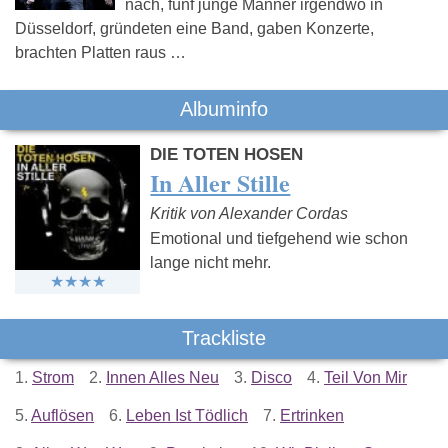
nach, fünf junge Männer irgendwo in
Düsseldorf, gründeten eine Band, gaben Konzerte,
brachten Platten raus …
Albuminfo
DIE TOTEN HOSEN
In Aller Stille
Kritik von Alexander Cordas
Emotional und tiefgehend wie schon
lange nicht mehr.
Trackliste
1.
Strom
2.
Innen Alles Neu
3.
Disco
4.
Teil Von Mir
5.
Auflösen
6.
Leben Ist Tödlich
7.
Ertrinken