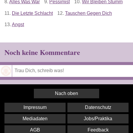
8.
Alles Was War
9.
Pessimist
10.
Wir Bleiben Stumm
11.
Die Letzte Schlacht
12.
Tauschen Gegen Dich
13.
Angst
Noch keine Kommentare
Speichern
Nach oben
Impressum
Datenschutz
Mediadaten
Jobs/Praktika
AGB
Feedback