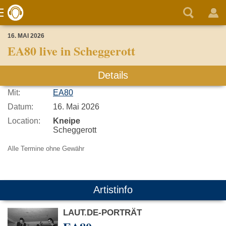
16. MAI 2026
EA80 live in Scheggerott
Details
Mit:
EA80
Datum:
16. Mai 2026
Location:
Kneipe
Scheggerott
Alle Termine ohne Gewähr
Artistinfo
LAUT.DE-PORTRÄT