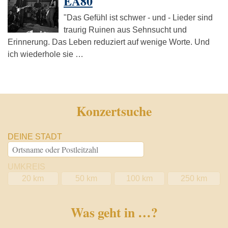
EA80
"Das Gefühl ist schwer - und - Lieder sind
traurig Ruinen aus Sehnsucht und
Erinnerung. Das Leben reduziert auf wenige Worte. Und
ich wiederhole sie …
Konzertsuche
DEINE STADT
UMKREIS
20 km
50 km
100 km
250 km
Was geht in …?