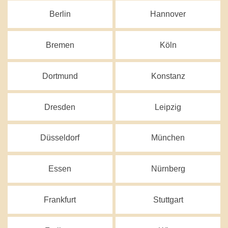
Berlin
Hannover
Bremen
Köln
Dortmund
Konstanz
Dresden
Leipzig
Düsseldorf
München
Essen
Nürnberg
Frankfurt
Stuttgart