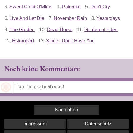
3.
Sweet Child O'MIne,
4.
Patience
5.
Don't Cry
6.
Live And Let Die
7.
November Rain
8.
Yesterdays
9.
The Garden
10.
Dead Horse
11.
Garden of Eden
12.
Estranged
13.
Since I Don't Have You
Noch keine Kommentare
Speichern
Nach oben
Impressum
Datenschutz