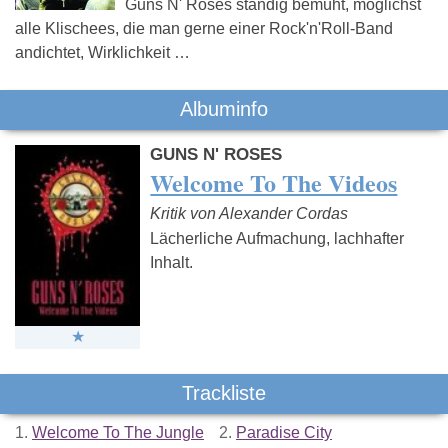
Guns N' Roses ständig bemüht, möglichst
alle Klischees, die man gerne einer Rock'n'Roll-Band
andichtet, Wirklichkeit …
Albuminfo
GUNS N' ROSES
Welcome To The Videos
Kritik von Alexander Cordas
Lächerliche Aufmachung, lachhafter
Inhalt.
Trackliste
1.
Welcome To The Jungle
2.
Paradise City