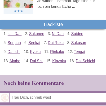
Die wilden Fischmob-Tage sind nur
noch ein fernes Echo ...
Trackliste
1.
Ichi Dan
2.
Sakunen
3.
Ni Dan
4.
Suiden
5.
Senpan
6.
Senkai
7.
Dai Roku
8.
Sakusan
9.
Dai Ichi
10.
Kyoku
11.
Rinkaku
12.
Tengai
13.
Akabo
14.
Dai Shi
15.
Kinzoku
16.
Dai Schichi
Noch keine Kommentare