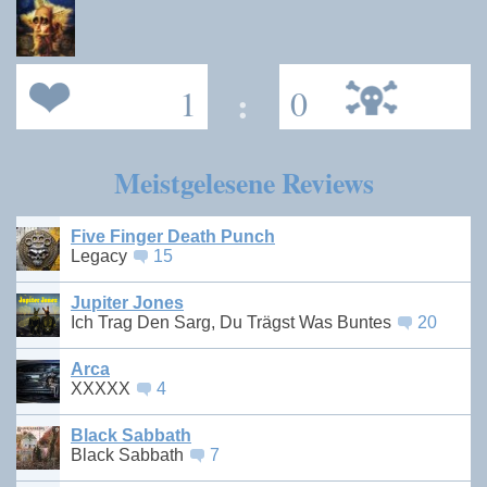
1
:
0
Meistgelesene Reviews
Five Finger Death Punch
Legacy
15
Jupiter Jones
Ich Trag Den Sarg, Du Trägst Was Buntes
20
Arca
XXXXX
4
Black Sabbath
Black Sabbath
7