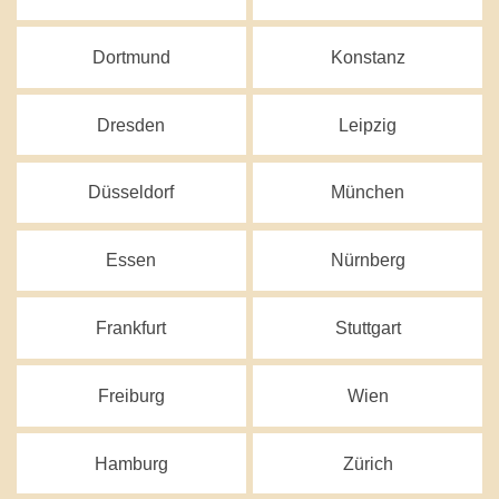
Dortmund
Konstanz
Dresden
Leipzig
Düsseldorf
München
Essen
Nürnberg
Frankfurt
Stuttgart
Freiburg
Wien
Hamburg
Zürich