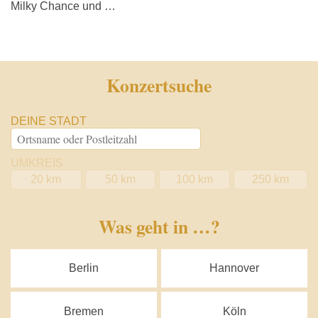
Milky Chance und …
Konzertsuche
DEINE STADT
UMKREIS
20 km
50 km
100 km
250 km
Was geht in …?
Berlin
Hannover
Bremen
Köln