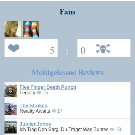
Fans
5
:
0
Meistgelesene Reviews
Five Finger Death Punch
Legacy
15
The Strokes
Reality Awaits
17
Jupiter Jones
Ich Trag Den Sarg, Du Trägst Was Buntes
19