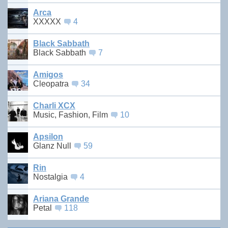
Arca
XXXXX
4
Black Sabbath
Black Sabbath
7
Amigos
Cleopatra
34
Charli XCX
Music, Fashion, Film
10
Apsilon
Glanz Null
59
Rin
Nostalgia
4
Ariana Grande
Petal
118