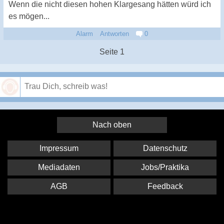
Wenn die nicht diesen hohen Klargesang hätten würd ich
es mögen...
Alarm
Antworten
0
Seite 1
Speichern
Nach oben
Impressum
Datenschutz
Mediadaten
Jobs/Praktika
AGB
Feedback