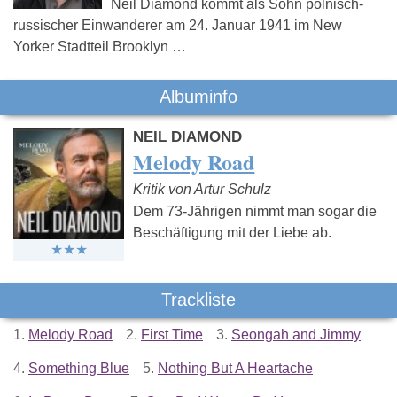
Neil Diamond kommt als Sohn polnisch-
russischer Einwanderer am 24. Januar 1941 im New
Yorker Stadtteil Brooklyn …
Albuminfo
NEIL DIAMOND
Melody Road
Kritik von Artur Schulz
Dem 73-Jährigen nimmt man sogar die
Beschäftigung mit der Liebe ab.
Trackliste
1.
Melody Road
2.
First Time
3.
Seongah and Jimmy
4.
Something Blue
5.
Nothing But A Heartache