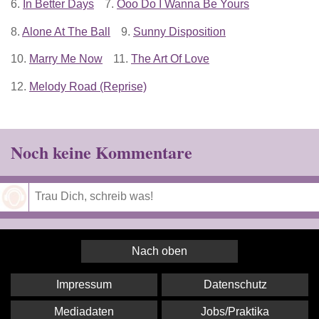
6.
In Better Days
7.
Ooo Do I Wanna Be Yours
8.
Alone At The Ball
9.
Sunny Disposition
10.
Marry Me Now
11.
The Art Of Love
12.
Melody Road (Reprise)
Noch keine Kommentare
Speichern
Nach oben
Impressum
Datenschutz
Mediadaten
Jobs/Praktika