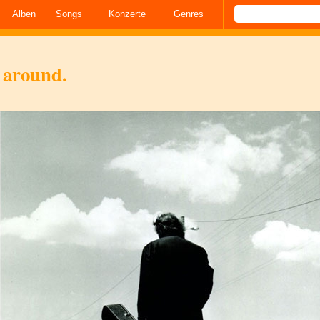
Alben
Songs
Konzerte
Genres
 around.