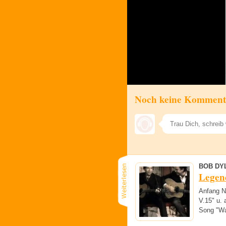
Noch keine Komment
BOB DY
Legen
Anfang N
V.15" u.
Song "Wa