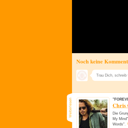
Noch keine Komment
"FOREV
Chris 
Die Grun
My Mind"
Words".