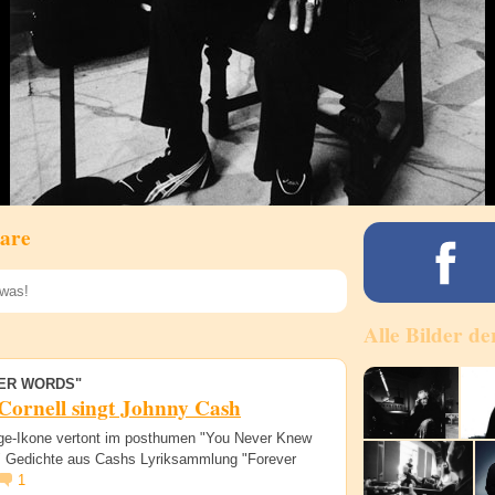
are
Alle Bilder de
Speichern
ER WORDS"
Cornell singt Johnny Cash
ge-Ikone vertont im posthumen "You Never Knew
 Gedichte aus Cashs Lyriksammlung "Forever
1