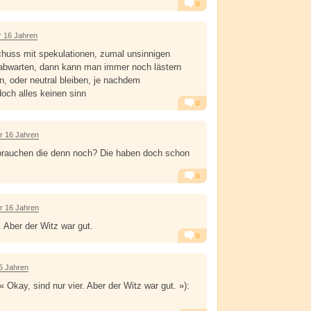
0
Alarm
Antworten
r 16 Jahren
lschuss mit spekulationen, zumal unsinnigen
 abwarten, dann kann man immer noch lästern
n, oder neutral bleiben, je nachdem
och alles keinen sinn
0
Alarm
Antworten
r 16 Jahren
 brauchen die denn noch? Die haben doch schon
0
Alarm
Antworten
r 16 Jahren
. Aber der Witz war gut.
0
Alarm
Antworten
6 Jahren
Okay, sind nur vier. Aber der Witz war gut. »):