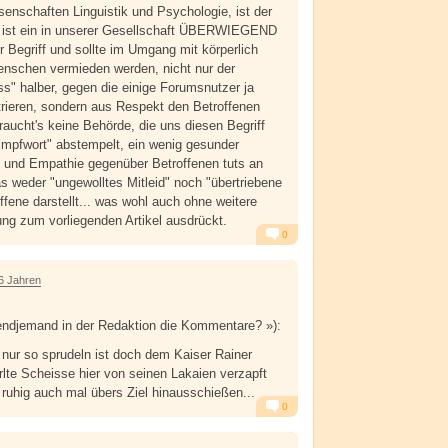
senschaften Linguistik und Psychologie, ist der
l" ist ein in unserer Gesellschaft ÜBERWIEGEND
r Begriff und sollte im Umgang mit körperlich
enschen vermieden werden, nicht nur der
ess" halber, gegen die einige Forumsnutzer ja
ieren, sondern aus Respekt den Betroffenen
raucht's keine Behörde, die uns diesen Begriff
chimpfwort" abstempelt, ein wenig gesunder
und Empathie gegenüber Betroffenen tuts an
as weder "ungewolltes Mitleid" noch "übertriebene
ffene darstellt... was wohl auch ohne weitere
ng zum vorliegenden Artikel ausdrückt.
0
Alarm
Antworten
6 Jahren
rgendjemand in der Redaktion die Kommentare? »):
 nur so sprudeln ist doch dem Kaiser Rainer
irlte Scheisse hier von seinen Lakaien verzapft
ruhig auch mal übers Ziel hinausschießen...
0
Alarm
Antworten