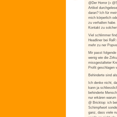
@Der Horror (« @S
Artikel durchgelese
daran? Ich für mei
mich körperlich od
zu verhalten habe. 
Kontakt zu solche
Viel schlimmer fin
Headliner bei RaR s
mehr zu ner Popver
Mir passt folgende 
wenig wie die Zirk
missgestalteter Kr
Profit geschlagen 
Behinderte sind als
Ich denke nicht, d
kann ja schliesslic
behinderte Mensche
nur erkären warum
@ Bricktop: ich be
Schimpfwort sonder
ganz, dass viele nu