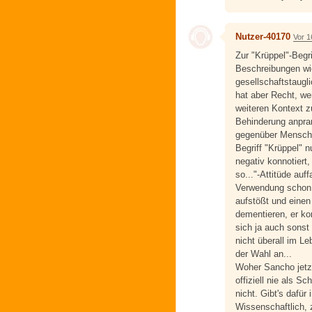
Nutzer-40170
Vor 1
Zur "Krüppel"-Begr
Beschreibungen wie
gesellschaftstaugl
hat aber Recht, we
weiteren Kontext z
Behinderung anpra
gegenüber Menschen
Begriff "Krüppel" 
negativ konnotiert
so..."-Attitüde auf
Verwendung schon 
aufstößt und einen 
dementieren, er ko
sich ja auch sonst 
nicht überall im Le
der Wahl an...
Woher Sancho jetzt
offiziell nie als 
nicht. Gibt's dafü
Wissenschaftlich, 