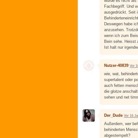
wurde es nicht als
Fachbegriff. Und w
ausgedrückt. Seit i
Behinderteneinricht
Deswegen habe ich
anzusehen. Trotzd
wenn ich zum Beis
Bein sehe. Heisst 
Ist halt nur irgend
Nutzer-40839
Vor 1
wie, wat, behinder
supertalent oder p
auch fetten mensch
die glotze anscha
sehen und net tim
Der_Dude
Vor 16 J
Außerdem, wer beh
behinderten Mensch
abgestempelt?