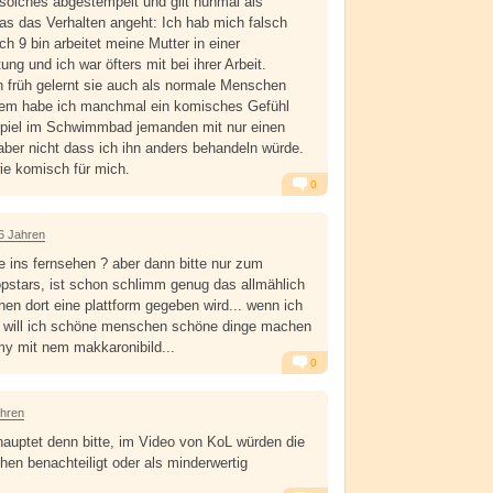
 solches abgestempelt und gilt nunmal als
as das Verhalten angeht: Ich hab mich falsch
ch 9 bin arbeitet meine Mutter in einer
ung und ich war öfters mit bei ihrer Arbeit.
 früh gelernt sie auch als normale Menschen
em habe ich manchmal ein komisches Gefühl
piel im Schwimmbad jemanden mit nur einen
aber nicht dass ich ihn anders behandeln würde.
wie komisch für mich.
0
Alarm
Antworten
6 Jahren
te ins fernsehen ? aber dann bitte nur zum
opstars, ist schon schlimm genug das allmählich
en dort eine plattform gegeben wird... wenn ich
lt will ich schöne menschen schöne dinge machen
my mit nem makkaronibild...
0
Alarm
Antworten
ahren
auptet denn bitte, im Video von KoL würden die
en benachteiligt oder als minderwertig