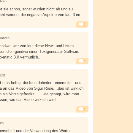
ahren
est sie schon, sonst würden nicht ab und zu
ht werden, die negative Aspekte von laut 3.im
0
Alarm
Antworten
 Jahren
rgendwo, wer von laut diese News und Listen
ben die irgendwo einen Textgenerator-Software
-o-matic 3.0 vermutlich...
0
Alarm
Antworten
hren
st etas heftig. die Idee dahinter - einerseits - und
a an das Video von Sigur Rose....das ist wirklich
 als Vorzeigefreaks.......wie gesagt, wird man
en, wie das Video wirklich wird...
0
Alarm
Antworten
ren
Überschrift und der Verwendung des Wortes