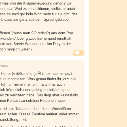
l was von der Krüppelbewegung gehört? Da
ne', das Wort zu rehabilitieren, vielleicht auch
dass es bald gar kein Wort mehr für sie gibt, das
f, dass sie ganz aus dem Sprachgebrauch
roffenen' (muss man SO reden?) aus dem Pop
chwunden? Oder glaubt hier jemand ernsthaft,
 die von Stevie Wonder oder Ian Dury in der
och möglich wären?
0
Alarm
Antworten
Jahren
orror (« @Sancho (« Ähm ok hab mir jetzt
l durchgelesen. Was genau findet ihr jetzt alle
 Ich für meinen Teil bin manchmal auch
ich körperlich oder geistig beeinträchtigten
 zu verhalten habe. Das liegt aber keinesfalls
inen Kontakt zu solchen Personen habe.
de ich die Tatsache, dass diese Weichflöten
ein sollen. Dieses Festival mutiert leider immer
anstaltung... »):