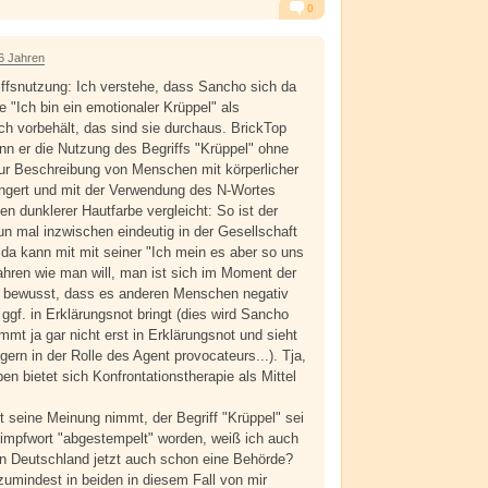
0
Alarm
Antworten
6 Jahren
iffsnutzung: Ich verstehe, dass Sancho sich da
 "Ich bin ein emotionaler Krüppel" als
ich vorbehält, das sind sie durchaus. BrickTop
nn er die Nutzung des Begriffs "Krüppel" ohne
ur Beschreibung von Menschen mit körperlicher
ngert und mit der Verwendung des N-Wortes
 dunklerer Hautfarbe vergleicht: So ist der
nun mal inzwischen eindeutig in der Gesellschaft
, da kann mit mit seiner "Ich mein es aber so uns
fahren wie man will, man ist sich im Moment der
bewusst, dass es anderen Menschen negativ
ggf. in Erklärungsnot bringt (dies wird Sancho
mmt ja gar nicht erst in Erklärungsnot und sieht
gern in der Rolle des Agent provocateurs...). Tja,
ben bietet sich Konfrontationstherapie als Mittel
 seine Meinung nimmt, der Begriff "Krüppel" sei
Schimpfwort "abgestempelt" worden, weiß ich auch
r in Deutschland jetzt auch schon eine Behörde?
zumindest in beiden in diesem Fall von mir