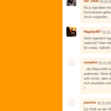
Der_Dude
Vor 16 J
Na ja irgendwer li
Kommentare gelösc
Arsch aufgreifen.
Hagalaz667
Vor 16
Steht eigentlich i
verbricht? Oder ha
für sowas, bullshit
oomphie
Vor 16 Ja
...die Überschrift i
anderseits. Denk d
sehr schön, aber so
sich ansehehn müss
+
joachim
Vor 16 Jah
Zur Kritik an der 