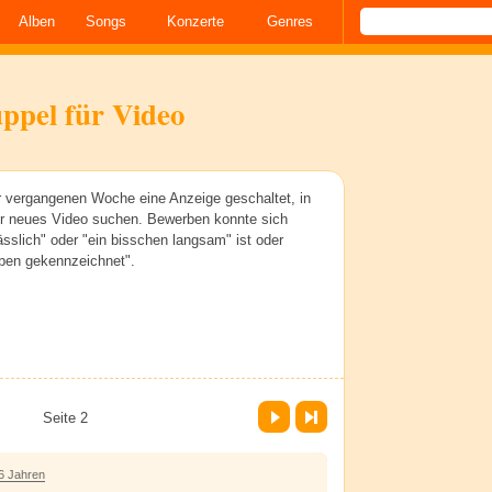
Alben
Songs
Konzerte
Genres
ppel für Video
r vergangenen Woche eine Anzeige geschaltet, in
ihr neues Video suchen. Bewerben konnte sich
ässlich" oder "ein bisschen langsam" ist oder
ben gekennzeichnet".
Vor
Letzte Seite
Seite 2
6 Jahren