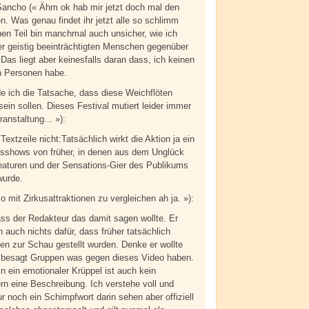
ancho (« Ähm ok hab mir jetzt doch mal den
n. Was genau findet ihr jetzt alle so schlimm
nen Teil bin manchmal auch unsicher, wie ich
er geistig beeinträchtigten Menschen gegenüber
Das liegt aber keinesfalls daran dass, ich keinen
n Personen habe.
de ich die Tatsache, dass diese Weichflöten
ein sollen. Dieses Festival mutiert leider immer
anstaltung... »):
Textzeile nicht:Tatsächlich wirkt die Aktion ja ein
usshows von früher, in denen aus dem Unglück
eaturen und der Sensations-Gier des Publikums
wurde.
o mit Zirkusattraktionen zu vergleichen ah ja. »):
ass der Redakteur das damit sagen wollte. Er
h auch nichts dafür, dass früher tatsächlich
n zur Schau gestellt wurden. Denke er wollte
 besagt Gruppen was gegen dieses Video haben.
in ein emotionaler Krüppel ist auch kein
n eine Beschreibung. Ich verstehe voll und
r noch ein Schimpfwort darin sehen aber offiziell