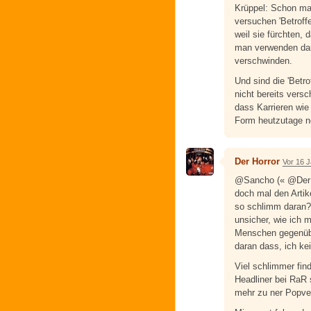
Krüppel: Schon ma
versuchen 'Betroffe
weil sie fürchten, 
man verwenden dar
verschwinden.
Und sind die 'Bet
nicht bereits vers
dass Karrieren wie
Form heutzutage n
Der Horror
Vor 16 
@Sancho (« @Der H
doch mal den Artike
so schlimm daran?
unsicher, wie ich m
Menschen gegenüber
daran dass, ich ke
Viel schlimmer fin
Headliner bei RaR s
mehr zu ner Popver