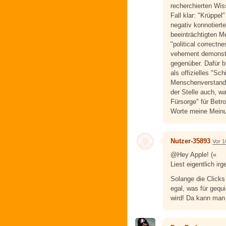
recherchierten Wis
Fall klar: "Krüppe
negativ konnotierte
beeinträchtigten M
"political correctn
vehement demonstr
gegenüber. Dafür b
als offizielles "S
Menschenverstand 
der Stelle auch, w
Fürsorge" für Betro
Worte meine Meinu
Nutzer-35893
Vor 1
@Hey Apple! («
Liest eigentlich i
Solange die Clicks
egal, was für gequ
wird! Da kann man 