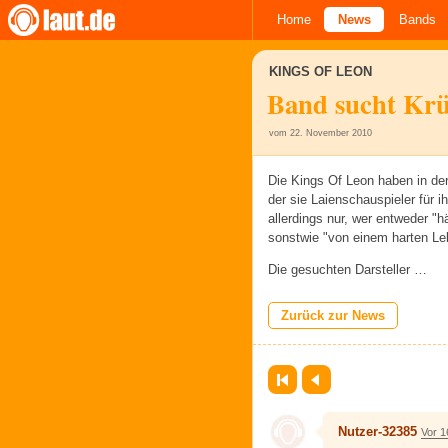
Home
News
Bands
KINGS OF LEON
Band sucht Krü
vom 22. November 2010
Die Kings Of Leon haben in de
der sie Laienschauspieler für 
allerdings nur, wer entweder "h
sonstwie "von einem harten Le
Die gesuchten Darsteller …
Zurück zur News
Erste Seite
Zurück
Nutzer-32385
Vor 1