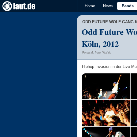
Home
News
Bands
ODD FUTURE WOLF GANG K
Odd Future Wol
Köln, 2012
Fotograf: Peter Wafzig
Hiphop-Invasion in der Live Mu