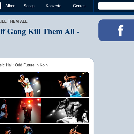
Alben
Songs
Konzerte
Genres
ILL THEM ALL
f Gang Kill Them All -
sic Hall: Odd Future in Köln