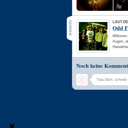
LAUT.D
Odd F
Millionen
Augen, a
Hawaiihe
Noch keine Komment