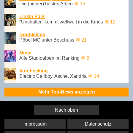
Die (bisher) besten Alben
15
Linkin Park
"Unshatter" kommt weltweit in die Kinos
12
Doubletime
Pöbel MC unter Beschuss
21
Muse
Alle Studioalben im Ranking
9
Vorchecking
Electric Callboy, Asche, Xandria
14
Mehr Top-News anzeigen
Nach oben
Impressum
Datenschutz