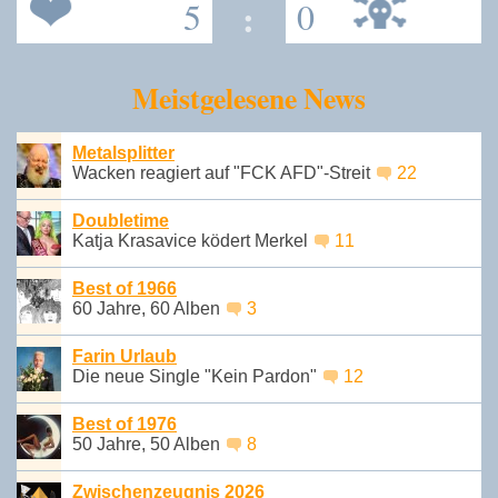
5
:
0
Meistgelesene News
Metalsplitter
Wacken reagiert auf "FCK AFD"-Streit
22
Doubletime
Katja Krasavice ködert Merkel
11
Best of 1966
60 Jahre, 60 Alben
3
Farin Urlaub
Die neue Single "Kein Pardon"
12
Best of 1976
50 Jahre, 50 Alben
8
Zwischenzeugnis 2026