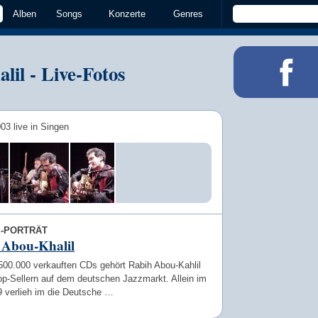
Alben
Songs
Konzerte
Genres
il - Live-Fotos
03 live in Singen
E-PORTRÄT
 Abou-Khalil
 500.000 verkauften CDs gehört Rabih Abou-Kahlil
op-Sellern auf dem deutschen Jazzmarkt. Allein im
9 verlieh im die Deutsche …