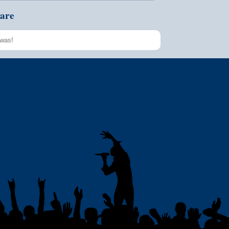
are
Speichern