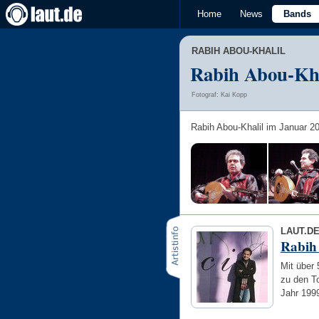
Home
News
Bands
RABIH ABOU-KHALIL
Rabih Abou-Khal
Fotograf: Kai Kopp
Rabih Abou-Khalil im Januar 20
LAUT.D
Rabih
Mit über
zu den T
Jahr 199