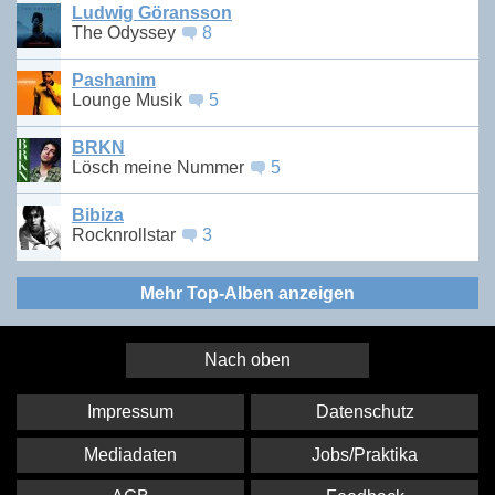
Ludwig Göransson
The Odyssey
8
Pashanim
Lounge Musik
5
BRKN
Lösch meine Nummer
5
Bibiza
Rocknrollstar
3
Mehr Top-Alben anzeigen
Nach oben
Impressum
Datenschutz
Mediadaten
Jobs/Praktika