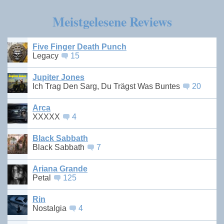
Meistgelesene Reviews
Five Finger Death Punch
Legacy
15
Jupiter Jones
Ich Trag Den Sarg, Du Trägst Was Buntes
20
Arca
XXXXX
4
Black Sabbath
Black Sabbath
7
Ariana Grande
Petal
125
Rin
Nostalgia
4