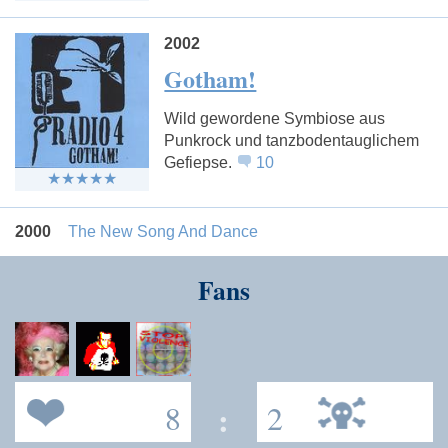
2002
Gotham!
Wild gewordene Symbiose aus
Punkrock und tanzbodentauglichem
Gefiepse.
10
2000
The New Song And Dance
Fans
8
:
2