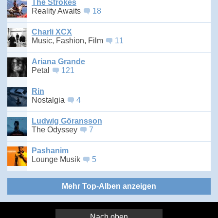
The Strokes
Reality Awaits
18
Charli XCX
Music, Fashion, Film
11
Ariana Grande
Petal
121
Rin
Nostalgia
4
Ludwig Göransson
The Odyssey
7
Pashanim
Lounge Musik
5
Mehr Top-Alben anzeigen
Nach oben