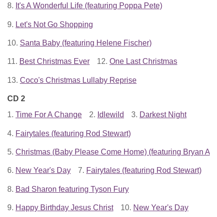
8.
It's A Wonderful Life (featuring Poppa Pete)
9.
Let's Not Go Shopping
10.
Santa Baby (featuring Helene Fischer)
11.
Best Christmas Ever
12.
One Last Christmas
13.
Coco's Christmas Lullaby Reprise
CD 2
1.
Time For A Change
2.
Idlewild
3.
Darkest Night
4.
Fairytales (featuring Rod Stewart)
5.
Christmas (Baby Please Come Home) (featuring Bryan Ad
6.
New Year's Day
7.
Fairytales (featuring Rod Stewart)
8.
Bad Sharon featuring Tyson Fury
9.
Happy Birthday Jesus Christ
10.
New Year's Day