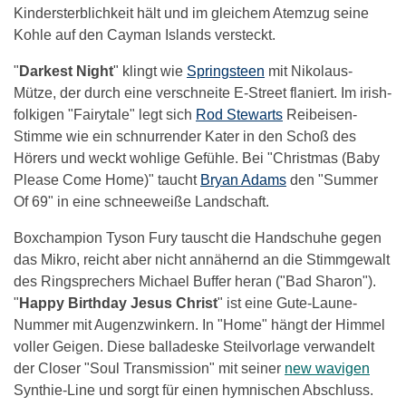
Kindersterblichkeit hält und im gleichem Atemzug seine
Kohle auf den Cayman Islands versteckt.
"
Darkest Night
" klingt wie
Springsteen
mit Nikolaus-
Mütze, der durch eine verschneite E-Street flaniert. Im irish-
folkigen "Fairytale" legt sich
Rod Stewarts
Reibeisen-
Stimme wie ein schnurrender Kater in den Schoß des
Hörers und weckt wohlige Gefühle. Bei "Christmas (Baby
Please Come Home)" taucht
Bryan Adams
den "Summer
Of 69" in eine schneeweiße Landschaft.
Boxchampion Tyson Fury tauscht die Handschuhe gegen
das Mikro, reicht aber nicht annähernd an die Stimmgewalt
des Ringsprechers Michael Buffer heran ("Bad Sharon").
"
Happy Birthday Jesus Christ
" ist eine Gute-Laune-
Nummer mit Augenzwinkern. In "Home" hängt der Himmel
voller Geigen. Diese balladeske Steilvorlage verwandelt
der Closer "Soul Transmission" mit seiner
new wavigen
Synthie-Line und sorgt für einen hymnischen Abschluss.