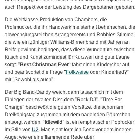
auch Respekt vor der Leistung des Dargebotenen geboten.
Die Weltklasse-Produktion von Chambers, die
Profimucker, die ihr Handwerk meisterhaft beherrschen, die
abwechslungsreichen Arrangements und Robbies Stimme,
die wie ein zünftiger Williams-Birnenbrand mit Jahren an
Reife gewinnt, bedingen, dass diese Wundertüte zwischen
Kitsch und Kunst zumindest für Kurzweil und gute Laune
sorgt. "
Best Christmas Ever
" fährt einen Kinderchor auf
und beantwortet die Frage "
Folkweise
oder Kinderlied?"
mit "Sowohl als auch".
Der Big Band-Dandy weicht dann tatsächlich mit dem
Einlegen der zweiten Disc dem "Rock DJ". "Time For
Change" beschwört die guten Vorsätze, die schon am
Dreikönigstag zusammen mit dem nadelnden Bäumchen
entsorgt werden. "
Idlewild
" ist ein emphatischer Poprocker
im Stile von
U2
. Man sieht förmlich Bono vor dem inneren
Auge, wie er eine flammende Rede über