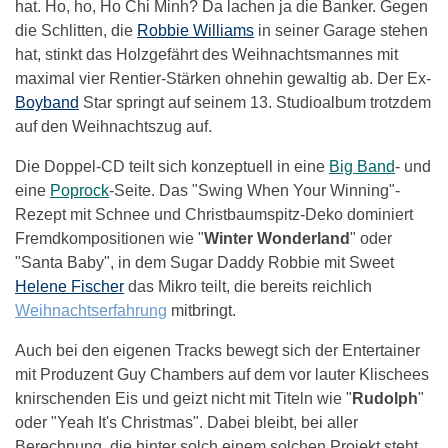
hat. Ho, ho, Ho Chi Minh? Da lachen ja die Banker. Gegen
die Schlitten, die
Robbie Williams
in seiner Garage stehen
hat, stinkt das Holzgefährt des Weihnachtsmannes mit
maximal vier Rentier-Stärken ohnehin gewaltig ab. Der Ex-
Boyband
Star springt auf seinem 13. Studioalbum trotzdem
auf den Weihnachtszug auf.
Die Doppel-CD teilt sich konzeptuell in eine
Big Band
- und
eine
Pop
rock
-Seite. Das "Swing When Your Winning"-
Rezept mit Schnee und Christbaumspitz-Deko dominiert
Fremdkompositionen wie "
Winter Wonderland
" oder
"Santa Baby", in dem Sugar Daddy Robbie mit Sweet
Helene Fischer
das Mikro teilt, die bereits reichlich
Weihnachtserfahrung
mitbringt.
Auch bei den eigenen Tracks bewegt sich der Entertainer
mit Produzent Guy Chambers auf dem vor lauter Klischees
knirschenden Eis und geizt nicht mit Titeln wie "
Rudolph
"
oder "Yeah It's Christmas". Dabei bleibt, bei aller
Berechnung, die hinter solch einem solchen Projekt steht,