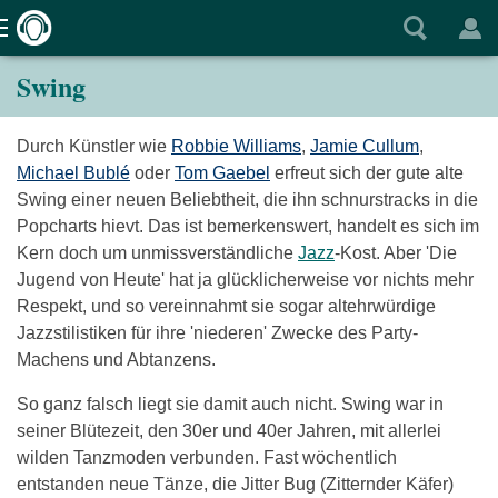
Swing
Durch Künstler wie
Robbie Williams
,
Jamie Cullum
,
Michael Bublé
oder
Tom Gaebel
erfreut sich der gute alte
Swing einer neuen Beliebtheit, die ihn schnurstracks in die
Popcharts hievt. Das ist bemerkenswert, handelt es sich im
Kern doch um unmissverständliche
Jazz
-Kost. Aber 'Die
Jugend von Heute' hat ja glücklicherweise vor nichts mehr
Respekt, und so vereinnahmt sie sogar altehrwürdige
Jazzstilistiken für ihre 'niederen' Zwecke des Party-
Machens und Abtanzens.
So ganz falsch liegt sie damit auch nicht. Swing war in
seiner Blütezeit, den 30er und 40er Jahren, mit allerlei
wilden Tanzmoden verbunden. Fast wöchentlich
entstanden neue Tänze, die Jitter Bug (Zitternder Käfer)