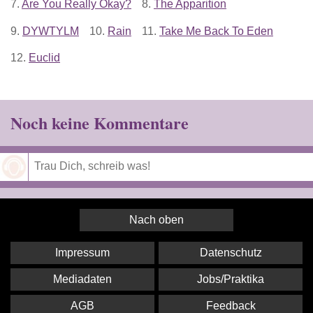
7.
Are You Really Okay?
8.
The Apparition
9.
DYWTYLM
10.
Rain
11.
Take Me Back To Eden
12.
Euclid
Noch keine Kommentare
Speichern
Nach oben
Impressum
Datenschutz
Mediadaten
Jobs/Praktika
AGB
Feedback