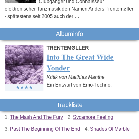
Clubgänger und Connaisseur
elektronischer Tanzmusik den Namen Anders Trentemøller
- spätestens seit 2005 auch der …
Albuminfo
TRENTEMØLLER
Into The Great Wide
Yonder
Kritik von Matthias Manthe
Ein Entwurf von Emo-Techno.
Trackliste
1.
The Mash And The Fury
2.
Sycamore Feeling
3.
Past The Beginning Of The End
4.
Shades Of Marble