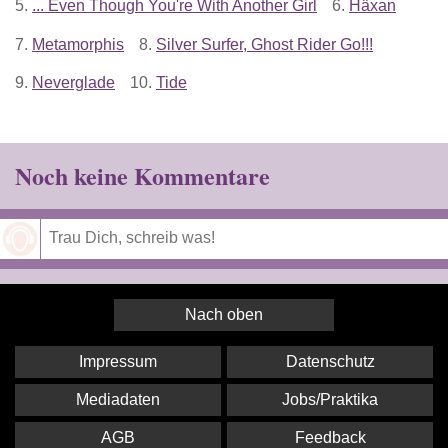
5.
... Even Though You're With Another Girl
6.
Häxan
7.
Metamorphis
8.
Silver Surfer, Ghost Rider Go!!!
9.
Neverglade
10.
Tide
Noch keine Kommentare
Speichern
Nach oben
Impressum
Datenschutz
Mediadaten
Jobs/Praktika
AGB
Feedback