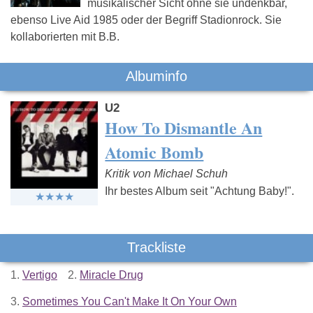
musikalischer Sicht ohne sie undenkbar,
ebenso Live Aid 1985 oder der Begriff Stadionrock. Sie
kollaborierten mit B.B.
Albuminfo
U2
How To Dismantle An
Atomic Bomb
Kritik von Michael Schuh
Ihr bestes Album seit "Achtung Baby!".
Trackliste
1.
Vertigo
2.
Miracle Drug
3.
Sometimes You Can't Make It On Your Own