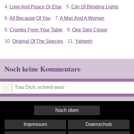
4.
Love And Peace Or Else
5.
City Of Blinding Lights
6.
All Because Of You
7.
A Man And A Woman
8.
Crumbs From Your Table
9.
One Step Closer
10.
Original Of The Species
11.
Yahweh
Noch keine Kommentare
Speichern
Nach oben
Impressum
Datenschutz