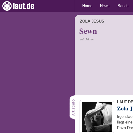
Home
News
Bands
ZOLA JESUS
Sewn
auf: Arkhon
LAUT.D
Zola J
Irgendwo
liegt ein
Roza Dan