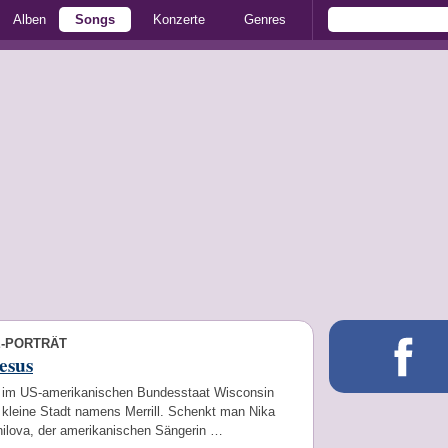
Alben
Songs
Konzerte
Genres
E-PORTRÄT
esus
 im US-amerikanischen Bundesstaat Wisconsin
e kleine Stadt namens Merrill. Schenkt man Nika
ilova, der amerikanischen Sängerin …