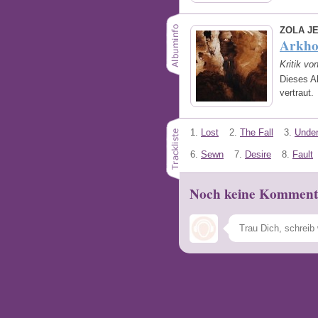
ZOLA J
Arkh
Kritik vo
Dieses A
vertraut.
1.
Lost
2.
The Fall
3.
Unde
6.
Sewn
7.
Desire
8.
Fault
Noch keine Komment