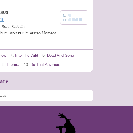
ESUS
on
n Sven Kabelitz
lbum wirkt nur im ersten Moment
rtow
4.
Into The Wild
5.
Dead And Gone
9.
Efemra
10.
Do That Anymore
are
Speichern