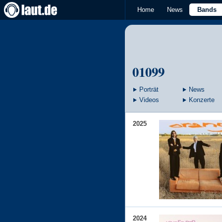
Home
News
Bands
01099
Porträt
News
Videos
Konzerte
2025
2024