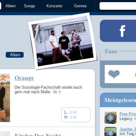
Alben
Songs
Konzerte
Genres
Fans
Alben
Orange
Die Soziologie-Fachschaft würde auch
gern mal nach Malle.
4
Meistgelese
Five Fin
Legacy
Jupiter 
Kinder Der Nacht
Ich Trag