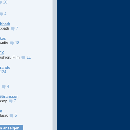
20
4
abbath
abbath
7
kes
Awaits
18
XCX
ashion, Film
11
Grande
124
a
4
Göransson
ssey
7
im
Musik
5
n anzeigen