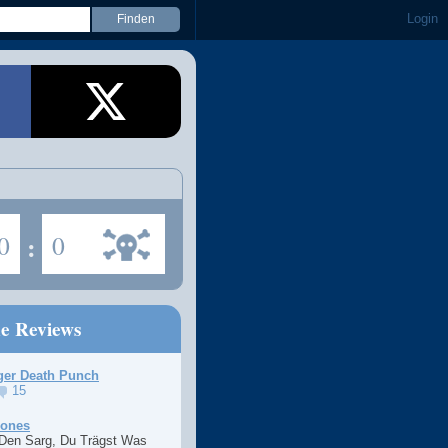
Login
0
:
0
ne Reviews
ger Death Punch
15
Jones
 Den Sarg, Du Trägst Was