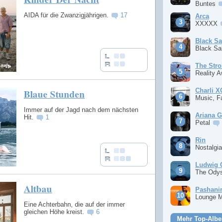
Buntes
AIDA für die Zwanzigjährigen.
17
Arca
XXXXX
Black S
Black S
The Stro
Reality 
Charli 
Blaue Stunden
Music, F
Immer auf der Jagd nach dem nächsten
Ariana 
Hit.
1
Petal
Rin
Nostalgi
Ludwig 
The Ody
Altbau
Pashan
Lounge 
Eine Achterbahn, die auf der immer
gleichen Höhe kreist.
6
Mehr Top-Albe