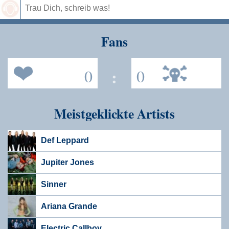
Speichern
Fans
0
:
0
Meistgeklickte Artists
Def Leppard
Jupiter Jones
Sinner
Ariana Grande
Electric Callboy