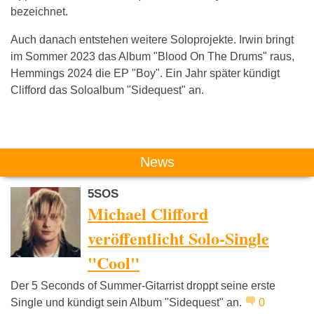
bezeichnet.
Auch danach entstehen weitere Soloprojekte. Irwin bringt
im Sommer 2023 das Album "Blood On The Drums" raus,
Hemmings 2024 die EP "Boy". Ein Jahr später kündigt
Clifford das Soloalbum "Sidequest" an.
Das könnte Dich auch interessieren:
News
5SOS
Michael Clifford
veröffentlicht Solo-Single
"Cool"
Jupiter Jones
Ariana Grande
Bibiza
Der 5 Seconds of Summer-Gitarrist droppt seine erste
Single und kündigt sein Album "Sidequest" an.
0