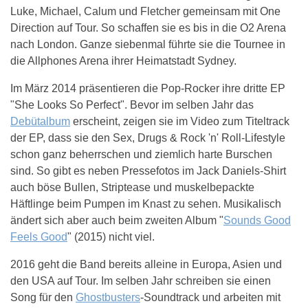
Luke, Michael, Calum und Fletcher gemeinsam mit One
Direction auf Tour. So schaffen sie es bis in die O2 Arena
nach London. Ganze siebenmal führte sie die Tournee in
die Allphones Arena ihrer Heimatstadt Sydney.
Im März 2014 präsentieren die Pop-Rocker ihre dritte EP
"She Looks So Perfect". Bevor im selben Jahr das
Debütalbum
erscheint, zeigen sie im Video zum Titeltrack
der EP, dass sie den Sex, Drugs & Rock 'n' Roll-Lifestyle
schon ganz beherrschen und ziemlich harte Burschen
sind. So gibt es neben Pressefotos im Jack Daniels-Shirt
auch böse Bullen, Striptease und muskelbepackte
Häftlinge beim Pumpen im Knast zu sehen. Musikalisch
ändert sich aber auch beim zweiten Album "
Sounds Good
Feels Good
" (2015) nicht viel.
2016 geht die Band bereits alleine in Europa, Asien und
den USA auf Tour. Im selben Jahr schreiben sie einen
Song für den
Ghostbusters
-Soundtrack und arbeiten mit