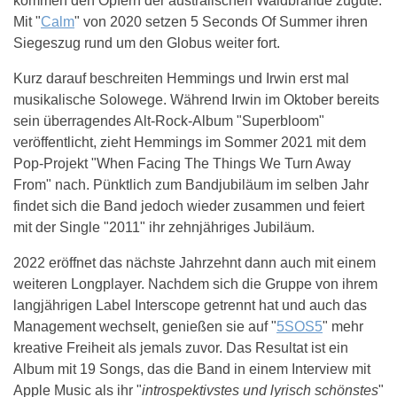
kommen den Opfern der australischen Waldbrände zugute.
Mit "
Calm
" von 2020 setzen 5 Seconds Of Summer ihren
Siegeszug rund um den Globus weiter fort.
Kurz darauf beschreiten Hemmings und Irwin erst mal
musikalische Solowege. Während Irwin im Oktober bereits
sein überragendes Alt-Rock-Album "Superbloom"
veröffentlicht, zieht Hemmings im Sommer 2021 mit dem
Pop-Projekt "When Facing The Things We Turn Away
From" nach. Pünktlich zum Bandjubiläum im selben Jahr
findet sich die Band jedoch wieder zusammen und feiert
mit der Single "2011" ihr zehnjähriges Jubiläum.
2022 eröffnet das nächste Jahrzehnt dann auch mit einem
weiteren Longplayer. Nachdem sich die Gruppe von ihrem
langjährigen Label Interscope getrennt hat und auch das
Management wechselt, genießen sie auf "
5SOS5
" mehr
kreative Freiheit als jemals zuvor. Das Resultat ist ein
Album mit 19 Songs, das die Band in einem Interview mit
Apple Music als ihr "
introspektivstes und lyrisch schönstes
"