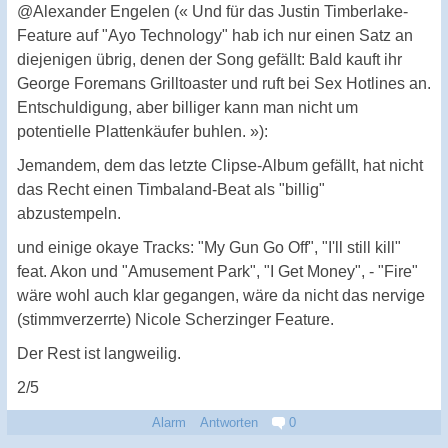
@Alexander Engelen (« Und für das Justin Timberlake-
Feature auf "Ayo Technology" hab ich nur einen Satz an
diejenigen übrig, denen der Song gefällt: Bald kauft ihr
George Foremans Grilltoaster und ruft bei Sex Hotlines an.
Entschuldigung, aber billiger kann man nicht um
potentielle Plattenkäufer buhlen. »):
Jemandem, dem das letzte Clipse-Album gefällt, hat nicht
das Recht einen Timbaland-Beat als "billig"
abzustempeln.
und einige okaye Tracks: "My Gun Go Off", "I'll still kill"
feat. Akon und "Amusement Park", "I Get Money", - "Fire"
wäre wohl auch klar gegangen, wäre da nicht das nervige
(stimmverzerrte) Nicole Scherzinger Feature.
Der Rest ist langweilig.
2/5
Alarm
Antworten
0