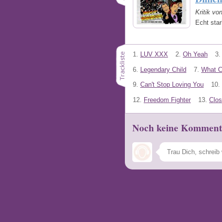
Kritik vo
Echt sta
1.
LUV XXX
2.
Oh Yeah
3.
6.
Legendary Child
7.
What C
9.
Can't Stop Loving You
10.
12.
Freedom Fighter
13.
Clos
Noch keine Komment