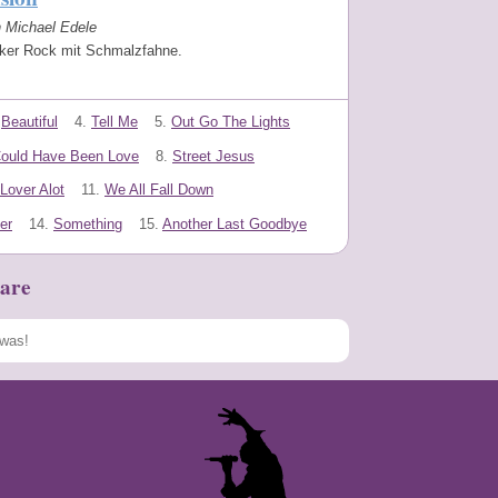
n Michael Edele
rker Rock mit Schmalzfahne.
Beautiful
4.
Tell Me
5.
Out Go The Lights
ould Have Been Love
8.
Street Jesus
Lover Alot
11.
We All Fall Down
er
14.
Something
15.
Another Last Goodbye
are
Speichern