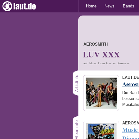
Home
News
Bands
AEROSMITH
LUV XXX
auf: Music From Another Dimension
LAUT.D
Aeros
Die Band
besser s
Musikali
AEROSM
Music
Dimen