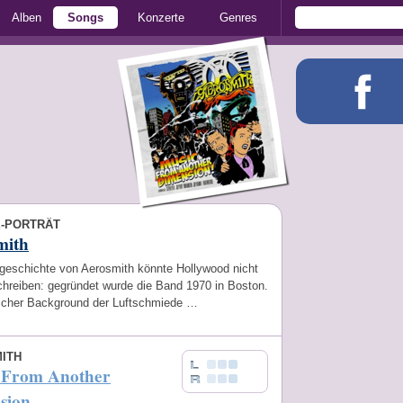
Alben
Songs
Konzerte
Genres
E-PORTRÄT
mith
geschichte von Aerosmith könnte Hollywood nicht
chreiben: gegründet wurde die Band 1970 in Boston.
scher Background der Luftschmiede …
ITH
 From Another
sion