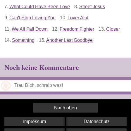
7.
What Could Have Been Love
8.
Street Jesus
9.
Can't Stop Loving You
10.
Lover Alot
11.
We All Fall Down
12.
Freedom Fighter
13.
Closer
14.
Something
15.
Another Last Goodbye
Noch keine Kommentare
Speichern
Nach oben
Impressum
Datenschutz