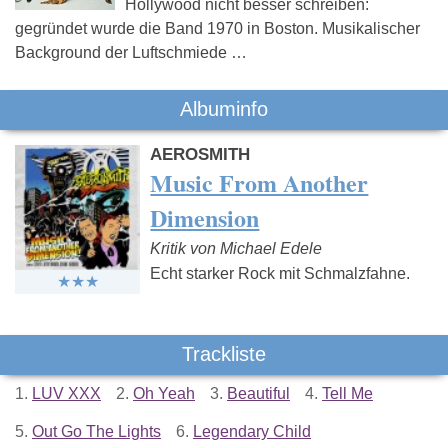
Hollywood nicht besser schreiben:
gegründet wurde die Band 1970 in Boston. Musikalischer
Background der Luftschmiede …
Albuminfo
AEROSMITH
Music From Another
Dimension
Kritik von Michael Edele
Echt starker Rock mit Schmalzfahne.
Trackliste
1.
LUV XXX
2.
Oh Yeah
3.
Beautiful
4.
Tell Me
5.
Out Go The Lights
6.
Legendary Child